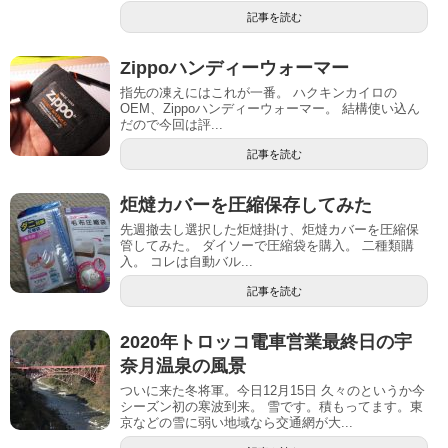
記事を読む
Zippoハンディーウォーマー
指先の凍えにはこれが一番。 ハクキンカイロの
OEM、Zippoハンディーウォーマー。 結構使い込ん
だので今回は評...
記事を読む
炬燵カバーを圧縮保存してみた
先週撤去し選択した炬燵掛け、炬燵カバーを圧縮保
管してみた。 ダイソーで圧縮袋を購入。 二種類購
入。 コレは自動バル...
記事を読む
2020年トロッコ電車営業最終日の宇
奈月温泉の風景
ついに来た冬将軍。今日12月15日 久々のというか今
シーズン初の寒波到来。 雪です。積もってます。東
京などの雪に弱い地域なら交通網が大...