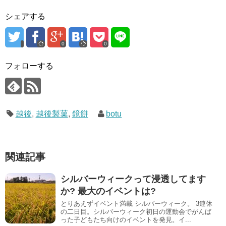
シェアする
0
0
フォローする
越後
,
越後製菓
,
鏡餅
botu
関連記事
シルバーウィークって浸透してます
か? 最大のイベントは?
とりあえずイベント満載 シルバーウィーク。 3連休
の二日目。シルバーウィーク初日の運動会でがんば
った子どもたち向けのイベントを発見。イ...