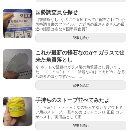
国勢調査員を探せ
目撃情報なし! なのにご近所すべてに配布されていた
国勢調査書のファイル。 ご近所の爺さん婆さんの最
近の話題は姿なき国勢調査員? ...
記事を読む
これが最新の軽石なのか? ガラスで出
来た角質落とし
今 ネットで話題のガラス製の角質落とし買いまし
た。 （ ＾ω＾）・・・話題なのは ピカピカになる
爪磨きのほうですかね。 ...
記事を読む
手持ちのストーブ並べてみたよ
（ ＾ω＾）・・・ろくなの持ってないなアウトド
ア用のストーブ。 基本のカセットコンロ 正直 コレ
がベスト。実用品として正...
記事を読む