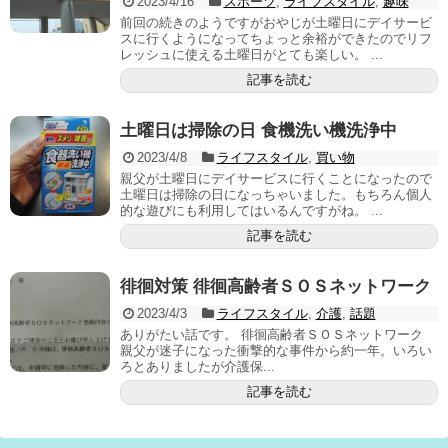
2023/4/16
スポーツ
,
ライフスタイル
,
趣味
前回の続きのようですがおやじが土曜日にデイサービ
スに行くようになってちょっと余裕ができたのでリフ
レッシュに使える土曜日がとても楽しい。 ...
記事を読む
土曜日は掃除の日 食機洗い機洗浄中
2023/4/8
ライフスタイル
,
買い物
親父が土曜日にデイサービスに行くことになったので
土曜日は掃除の日になっちゃいました。もちろん個人
的な遊びにも利用してはいるんですがね。 ...
記事を読む
徘徊対策 徘徊高齢者ＳＯＳネットワーク
2023/4/3
ライフスタイル
,
介護
,
話題
ありがたい話です。 徘徊高齢者ＳＯＳネットワーク
親父が迷子になった衝撃的な事件から約一年。いろい
ろとありましたが介護保...
記事を読む