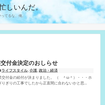
忙しいんだ。
やってるな、俺。
業交付金決定のおしらせ
ライフスタイル
,
介護
,
政治・経済
業交付金の給付が決まりました。 （ ＾ω＾）・・・ホ
りぎりの工事でしたから正直間に合わないかと思...