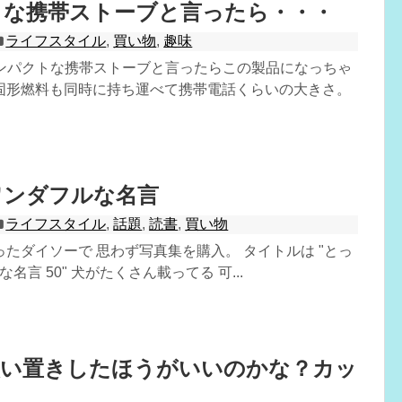
トな携帯ストーブと言ったら・・・
ライフスタイル
,
買い物
,
趣味
コンパクトな携帯ストーブと言ったらこの製品になっちゃ
固形燃料も同時に持ち運べて携帯電話くらいの大きさ。
ワンダフルな名言
ライフスタイル
,
話題
,
読書
,
買い物
たダイソーで 思わず写真集を購入。 タイトルは "とっ
な名言 50" 犬がたくさん載ってる 可...
買い置きしたほうがいいのかな？カッ