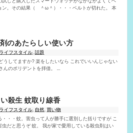
の試しと購入したスマートウォッチがなかなかよくてヘ
ョン。その結果（ ＾ω＾）・・・ベルトが切れた。 本
浄剤のあたらしい使い方
ライフスタイル
,
話題
どうしてますか? 楽をしたいなら これでいいんじゃない
さんのポリデントを拝借。 ...
い殺生 蚊取り線香
ライフスタイル
,
自然
,
買い物
る・・・蚊。害虫って人が勝手に選別した括りですが こ
害虫だと思うぞ 蚊。 我が家で愛用している殺虫剤はい