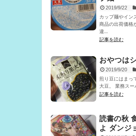
2019/9/22
カップ麺やイン
商品の出荷価格
違...
記事を読む
おやつは
2019/9/20
煎り豆にはまっ
大豆。 業務スーパ
記事を読む
読書の秋 
よ ダンジ