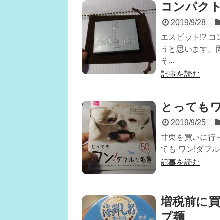
コンパク
2019/9/28
エスビット!? 
うと思います。
そ...
記事を読む
とっても
2019/9/25
甘栗を買いに行っ
ても ワン!ダフル
記事を読む
増税前に
プ麺