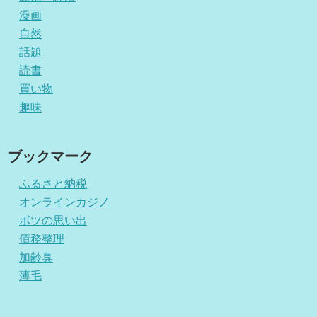
漫画
自然
話題
読書
買い物
趣味
ブックマーク
ふるさと納税
オンラインカジノ
ボツの思い出
債務整理
加齢臭
薄毛