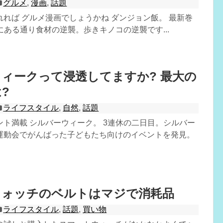
グルメ
,
漫画
,
話題
れば グルメ漫画でしょうかね ダンジョン飯。 最新巻
帯にある通り食材の逆襲。歩きキノコの逆襲です...
ィークって浸透してますか? 最大の
?
ライフスタイル
,
自然
,
話題
ト満載 シルバーウィーク。 3連休の二日目。シルバー
運動会でがんばった子どもたち向けのイベントを発見。
ウォッチのベルトはマジで消耗品
ライフスタイル
,
話題
,
買い物