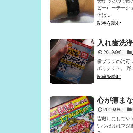
安かったので物
ビーローテーシ
体は...
記事を読む
入れ歯洗
2019/9/8
歯ブラシの消毒 
ポリデント。 爺
記事を読む
心が痛まな
2019/9/6
皆殺しにしてや
いつだけはマジ
ろ...