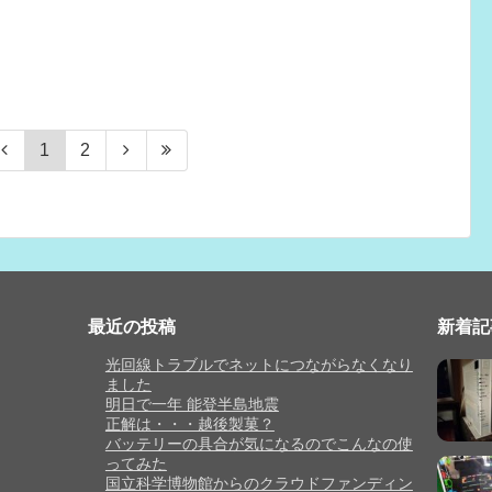
1
2
最近の投稿
新着記
光回線トラブルでネットにつながらなくなり
ました
明日で一年 能登半島地震
正解は・・・越後製菓？
バッテリーの具合が気になるのでこんなの使
ってみた
国立科学博物館からのクラウドファンディン