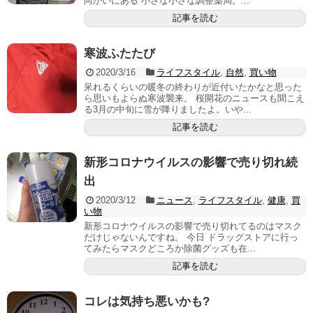
向かいにある 小さな小さな調整薬局。...
記事を読む
寒波ふたたび
2020/3/16
ライフスタイル
,
自然
,
買い物
呆れるくらいの暖冬の終わりが近付いたかなと思った
ら思いもよらぬ寒波襲来。 桜開花のニュースも聞こえ
る3月の中旬に雪が降りましたよ。いや...
記事を読む
新形コロナウイルスの影響で売り切れ続
出
2020/3/12
ニュース
,
ライフスタイル
,
健康
,
買
い物
新形コロナウイルスの影響で売り切れてるのはマスク
だけじゃないんですね。 今日 ドラッグストアに行っ
てみたらマスクどころか除菌グッズも在...
記事を読む
コレは気持ち悪いかも?