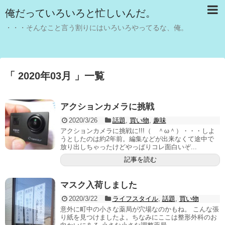
俺だっていろいろと忙しいんだ。
・・・そんなこと言う割りにはいろいろやってるな、俺。
「 2020年03月 」一覧
アクションカメラに挑戦
2020/3/26
話題
,
買い物
,
趣味
アクションカメラに挑戦に!!!（ ＾ω＾）・・・しよ
うとしたのは約2年前。編集などが出来なくて途中で
放り出しちゃったけどやっぱりコレ面白いぞ...
記事を読む
マスク入荷しました
2020/3/22
ライフスタイル
,
話題
,
買い物
意外に町中の小さな薬局が穴場なのかもね。 こんな張
り紙を見つけましたよ。ちなみにここは整形外科のお