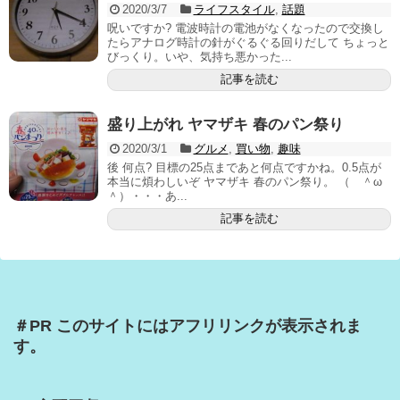
2020/3/7
ライフスタイル
,
話題
呪いですか? 電波時計の電池がなくなったので交換し
たらアナログ時計の針がぐるぐる回りだして ちょっと
びっくり。いや、気持ち悪かった...
記事を読む
盛り上がれ ヤマザキ 春のパン祭り
2020/3/1
グルメ
,
買い物
,
趣味
後 何点? 目標の25点まであと何点ですかね。0.5点が
本当に煩わしいぞ ヤマザキ 春のパン祭り。 （ ＾ω
＾）・・・あ...
記事を読む
＃PR このサイトにはアフリリンクが表示されま
す。