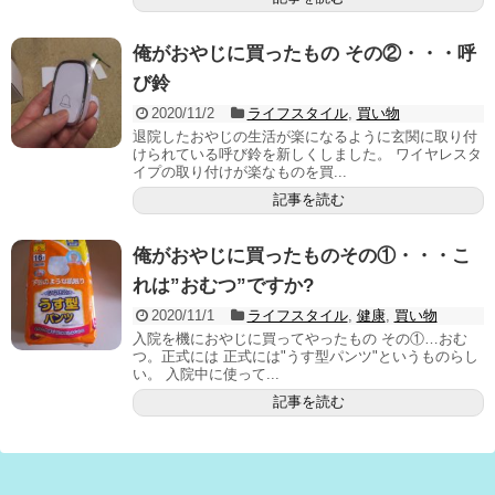
俺がおやじに買ったもの その②・・・呼
び鈴
2020/11/2
ライフスタイル
,
買い物
退院したおやじの生活が楽になるように玄関に取り付
けられている呼び鈴を新しくしました。 ワイヤレスタ
イプの取り付けが楽なものを買...
記事を読む
俺がおやじに買ったものその①・・・こ
れは”おむつ”ですか?
2020/11/1
ライフスタイル
,
健康
,
買い物
入院を機におやじに買ってやったもの その①…おむ
つ。正式には 正式には"うす型パンツ"というものらし
い。 入院中に使って...
記事を読む