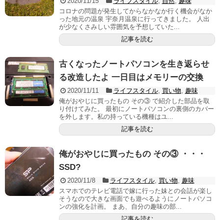
2020/11/15
ライフスタイル
,
自然
,
趣味
コロナの問題が発生してからなかなか行く機会がなか
った地元の温泉 宇奈月温泉に行ってきました。 人出
が少なくさみしい雰囲気を予想していた...
記事を読む
古くなったノートパソコンを生き返らせ
る改造したよ 一日目はメモリーの交換
2020/11/11
ライフスタイル
,
買い物
,
趣味
俺がおやじに買ったもの その③ で紹介した部品を取
り付けてみた。 最初にノートパソコンの裏側のカバー
を外します。私の持っている機種はユ...
記事を読む
俺がおやじに買ったもの その③ ・・・
SSD?
2020/11/8
ライフスタイル
,
買い物
,
趣味
スマホでのテレビ電話で嫁に行った妹との会話が楽し
そうなので大きな画面でも遊べるようにノートパソコ
ンの強化を計画。 まあ、自分の趣味の部...
記事を読む