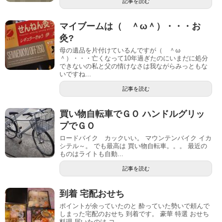
記事を読む
マイブームは（ ＾ω＾）・・・お
灸?
母の遺品を片付けているんですが（ ＾ω
＾）・・・亡くなって10年過ぎたのにいまだに処分
できないの私と父の情けなさは我ながらみっともな
いですね...
記事を読む
買い物自転車でＧＯ ハンドルグリッ
プでＧＯ
ロードバイク カックいい。 マウンテンバイク イカ
シテル～。 でも最高は 買い物自転車。。。 最近の
ものはライトも自動...
記事を読む
到着 宅配おせち
ポイントが余っていたのと 酔っていた勢いで頼んで
しまった宅配のおせち 到着です。 豪華 特選 おせち
料理 届いたのは コ...