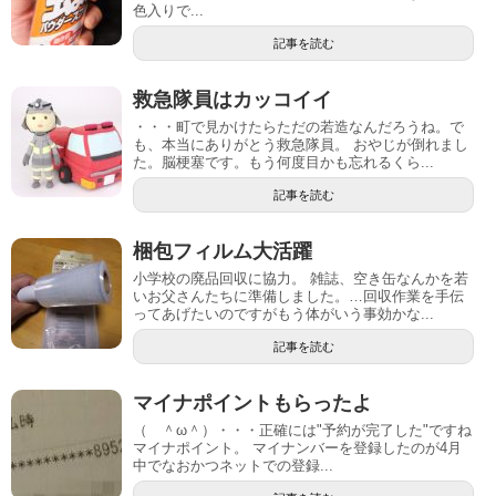
色入りで...
記事を読む
救急隊員はカッコイイ
・・・町で見かけたらただの若造なんだろうね。で
も、本当にありがとう救急隊員。 おやじが倒れまし
た。脳梗塞です。もう何度目かも忘れるくら...
記事を読む
梱包フィルム大活躍
小学校の廃品回収に協力。 雑誌、空き缶なんかを若
いお父さんたちに準備しました。…回収作業を手伝
ってあげたいのですがもう体がいう事効かな...
記事を読む
マイナポイントもらったよ
（ ＾ω＾）・・・正確には"予約が完了した"ですね
マイナポイント。 マイナンバーを登録したのが4月
中でなおかつネットでの登録...