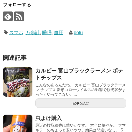
フォローする
スマホ
,
万歩計
,
睡眠
,
血圧
botu
関連記事
カルビー 富山ブラックラーメン ポテ
トチップス
こんなのあるんだね。 カルビー 富山ブラックラーメ
ン チップス 新形コロナウイルスの影響で観光客がま
ったくやってこない、...
記事を読む
虫よけ購入
最近の蚊取線香は華やかです。 本当に華やか。 フマ
キラーのちょっと安いやつ。効果は間違いなし。 5