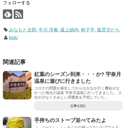
フォローする
みなもと太郎
,
中川 淳庵
,
最上徳内
,
林子平
,
風雲児たち
botu
関連記事
紅葉のシーズン到来・・・か? 宇奈月
温泉に遊びに行きました
コロナの問題が発生してからなかなか行く機会がな
かった地元の温泉 宇奈月温泉に行ってきました。 人
出が少なくさみしい雰囲気を予想していた...
記事を読む
手持ちのストーブ並べてみたよ
（ ＾ω＾）・・・ろくなの持ってないなアウトド