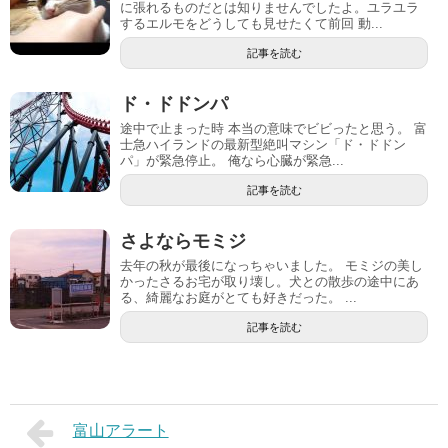
に張れるものだとは知りませんでしたよ。ユラユラ
するエルモをどうしても見せたくて前回 動...
記事を読む
ド・ドドンパ
途中で止まった時 本当の意味でビビったと思う。 富
士急ハイランドの最新型絶叫マシン「ド・ドドン
パ」が緊急停止。 俺なら心臓が緊急...
記事を読む
さよならモミジ
去年の秋が最後になっちゃいました。 モミジの美し
かったさるお宅が取り壊し。犬との散歩の途中にあ
る、綺麗なお庭がとても好きだった。 ...
記事を読む
富山アラート