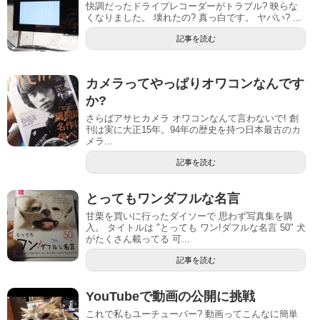
快調だったドライブレコーダーがトラブル? 映らな
くなりました。 壊れたの? 真っ白です。 ヤバい? ...
記事を読む
カメラってやっぱりオワコンなんです
か?
さらばアサヒカメラ オワコンなんて言わないで! 創
刊は実に大正15年。94年の歴史を持つ日本最古のカ
メラ...
記事を読む
とってもワンダフルな名言
甘栗を買いに行ったダイソーで 思わず写真集を購
入。 タイトルは "とっても ワン!ダフルな名言 50" 犬
がたくさん載ってる 可...
記事を読む
YouTubeで動画の公開に挑戦
これで私もユーチューバー? 動画ってこんなに簡単